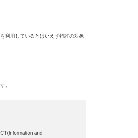
？
則を利用しているとはいえず特許の対象
ます。
formation and